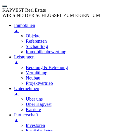
KAPVEST Real Estate
WIR SIND DER SCHLÜSSEL ZUM EIGENTUM
Immobilien
▲
Objekte
Referenzen
Suchauftrag
Immobilienbewertung
Leistungen
▲
Beratung & Betreuung
Vermittlung
Neubau
Projektvertrieb
Unternehmen
▲
Über uns
Über Kapvest
Karriere
Partnerschaft
▲
Investoren
Kapitalanleger