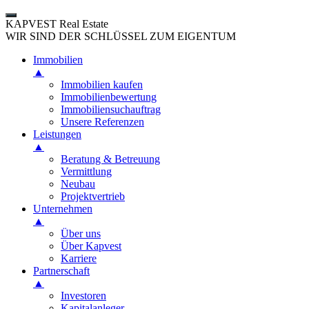
KAPVEST Real Estate
WIR SIND DER SCHLÜSSEL ZUM EIGENTUM
Immobilien
▲
Immobilien kaufen
Immobilienbewertung
Immobiliensuchauftrag
Unsere Referenzen
Leistungen
▲
Beratung & Betreuung
Vermittlung
Neubau
Projektvertrieb
Unternehmen
▲
Über uns
Über Kapvest
Karriere
Partnerschaft
▲
Investoren
Kapitalanleger