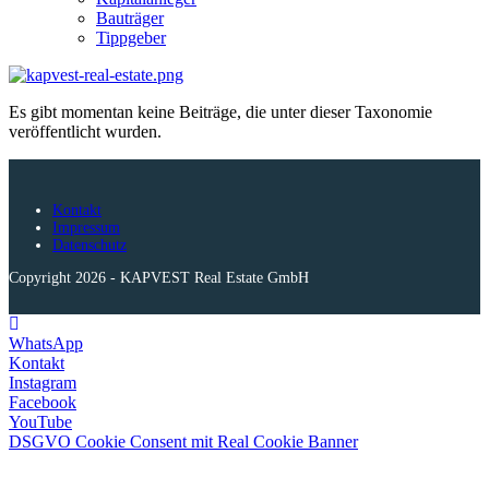
Bauträger
Tippgeber
Zum
Inhalt
Es gibt momentan keine Beiträge, die unter dieser Taxonomie
springen
veröffentlicht wurden.
Kontakt
Impressum
Datenschutz
Copyright 2026 - KAPVEST Real Estate GmbH
WhatsApp
Kontakt
Instagram
Facebook
YouTube
DSGVO Cookie Consent mit Real Cookie Banner