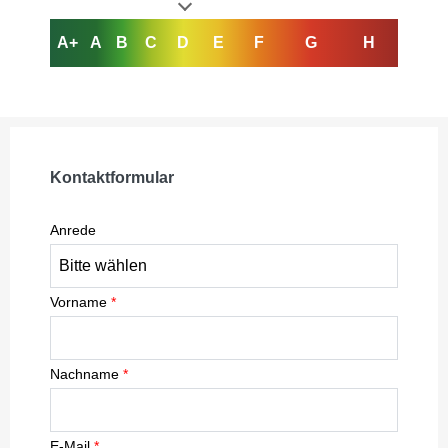
A+
A
B
C
D
E
F
G
H
Kontaktformular
Anrede
Vorname
*
Nachname
*
E-Mail
*