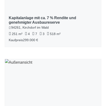
Kapitalanlage mit ca. 7 % Rendite und
genehmigter Ausbaureserve
94261, Kirchdorf im Wald
251 m²
4
7
3
518 m²
Kaufpreis
299.000 €