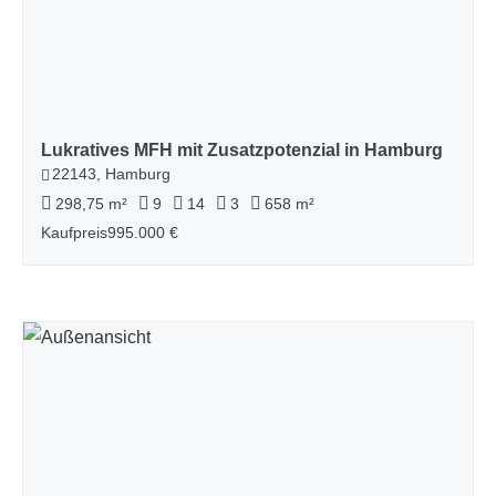
Lukratives MFH mit Zusatzpotenzial in Hamburg
22143, Hamburg
298,75 m²
9
14
3
658 m²
Kaufpreis
995.000 €