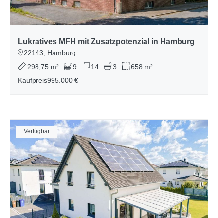
Lukratives MFH mit Zusatzpotenzial in Hamburg
22143, Hamburg
298,75 m²
9
14
3
658 m²
Kaufpreis
995.000 €
Verfügbar