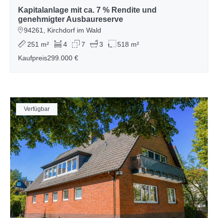
Kapitalanlage mit ca. 7 % Rendite und
genehmigter Ausbaureserve
94261, Kirchdorf im Wald
251 m²
4
7
3
518 m²
Kaufpreis
299.000 €
Verfügbar